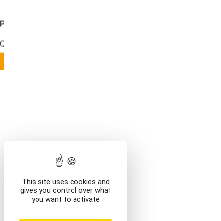
Produit ajouté au panier
Mentions légales
Que voulez-vous faire ?
VOIR LE CONTENU DU PANIER
CONTINUER VOS AC
This site uses cookies and
gives you control over what
you want to activate