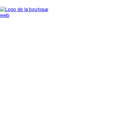
Cookies management panel
Boutique
Ouest Vosgi
Ateliers
Jeu de socié